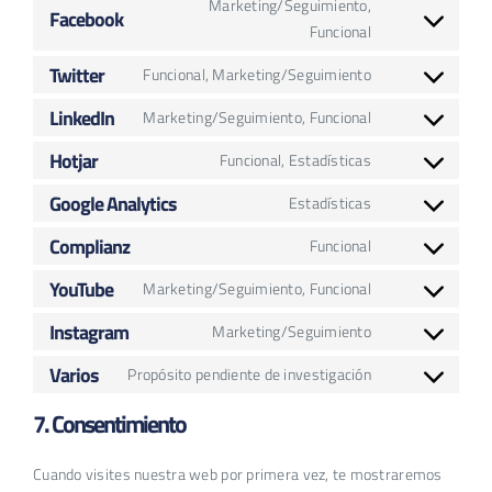
Marketing/Seguimiento,
fonts
service
Facebook
Consent
Funcional
google-
to
recaptcha
Twitter
Funcional, Marketing/Seguimiento
service
Consent
facebook
to
LinkedIn
Marketing/Seguimiento, Funcional
Consent
service
to
Hotjar
Funcional, Estadísticas
twitter
Consent
service
to
Google Analytics
Estadísticas
linkedin
Consent
service
to
Complianz
Funcional
hotjar
Consent
service
to
YouTube
Marketing/Seguimiento, Funcional
google-
Consent
service
analytics
to
Instagram
Marketing/Seguimiento
complianz
Consent
service
to
Varios
Propósito pendiente de investigación
youtube
Consent
service
to
7. Consentimiento
instagram
service
varios
Cuando visites nuestra web por primera vez, te mostraremos