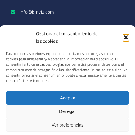
info@klinviu.com
SECCIONES
Gestionar el consentimiento de
Solicitar demo
las cookies
Blog
Para ofrecer las mejores experiencias, utilizamos tecnologías como las
Podcast
cookies para almacenar y/o acceder a la información del dispositivo. El
Contacto
consentimiento de estas tecnologías nos permitirá procesar datos como el
comportamiento de navegación o las identificaciones únicas en este sitio. No
consentir o retirar el consentimiento, puede afectar negativamente a ciertas
características y funciones.
© Copyright 2026 | Romero Park Operations SL
Aceptar
Aviso legal
·
Política de privacidad
·
Política de cookies
Denegar
Ver preferencias