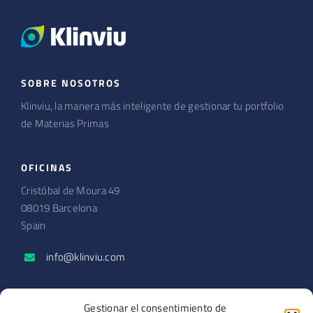
SOBRE NOSOTROS
Klinviu, la manera más inteligente de gestionar tu portfolio
de Materias Primas
OFICINAS
Cristóbal de Moura 49
08019 Barcelona
Spain
info@klinviu.com
SECCIONES
Gestionar el consentimiento de