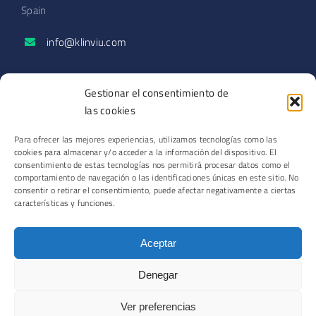
Spain
info@klinviu.com
SECCIONES
Gestionar el consentimiento de
Solicitar demo
las cookies
Blog
Para ofrecer las mejores experiencias, utilizamos tecnologías como las
Podcast
cookies para almacenar y/o acceder a la información del dispositivo. El
Contacto
consentimiento de estas tecnologías nos permitirá procesar datos como el
comportamiento de navegación o las identificaciones únicas en este sitio. No
consentir o retirar el consentimiento, puede afectar negativamente a ciertas
características y funciones.
© Copyright 2026 | Romero Park Operations SL
Aceptar
Aviso legal
·
Política de privacidad
·
Política de cookies
Denegar
Ver preferencias