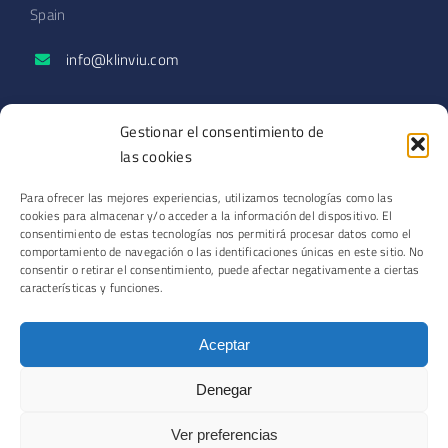
Spain
info@klinviu.com
SECCIONES
Gestionar el consentimiento de
Solicitar demo
las cookies
Blog
Para ofrecer las mejores experiencias, utilizamos tecnologías como las
Podcast
cookies para almacenar y/o acceder a la información del dispositivo. El
Contacto
consentimiento de estas tecnologías nos permitirá procesar datos como el
comportamiento de navegación o las identificaciones únicas en este sitio. No
consentir o retirar el consentimiento, puede afectar negativamente a ciertas
características y funciones.
© Copyright 2026 | Romero Park Operations SL
Aceptar
Aviso legal
·
Política de privacidad
·
Política de cookies
Denegar
Ver preferencias