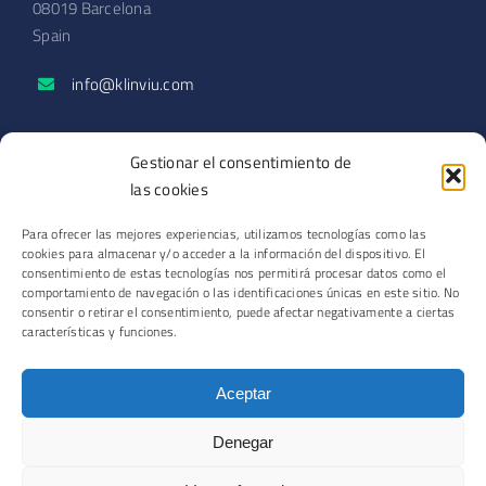
08019 Barcelona
Spain
info@klinviu.com
SECCIONES
Gestionar el consentimiento de
Solicitar demo
las cookies
Blog
Para ofrecer las mejores experiencias, utilizamos tecnologías como las
Podcast
cookies para almacenar y/o acceder a la información del dispositivo. El
Contacto
consentimiento de estas tecnologías nos permitirá procesar datos como el
comportamiento de navegación o las identificaciones únicas en este sitio. No
consentir o retirar el consentimiento, puede afectar negativamente a ciertas
características y funciones.
© Copyright 2026 | Romero Park Operations SL
Aceptar
Aviso legal
·
Política de privacidad
·
Política de cookies
Denegar