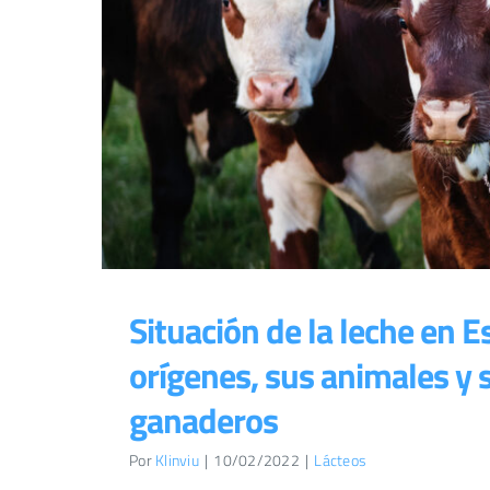
Situación de la leche en E
orígenes, sus animales y 
ganaderos
Por
Klinviu
|
10/02/2022
|
Lácteos