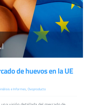
rcado de huevos en la UE
Análisis e Informes
,
Ovoproducto
 una visión detallada del mercado de