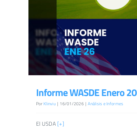
Informe WASDE Enero 2
Por
Klinviu
|
16/01/2026
|
Análisis e Informes
El USDA
[+]