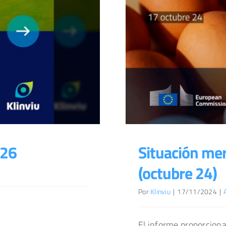
026
Situación me
(octubre 24)
Por
Klinviu
|
17/11/2024
|
El informe proporciona