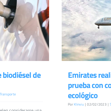
 biodiésel de
Emirates real
prueba con c
ecológico
Transporte
Por
Klinviu
|
02/02/2023
|
elen considerarse una