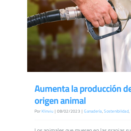
Aumenta la producción de
origen animal
Por
Klinviu
|
08/02/2023
|
Ganadería
,
Sostenibilidad
,
Los animales que mueren en las granjas su