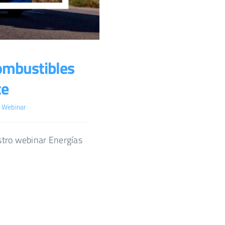
combustibles
te
,
Webinar
stro webinar Energías
]