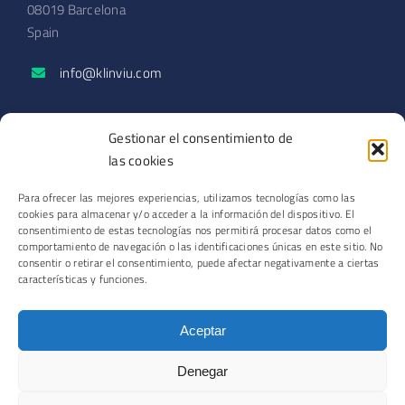
08019 Barcelona
Spain
info@klinviu.com
SECCIONES
Gestionar el consentimiento de
Solicitar demo
las cookies
Blog
Para ofrecer las mejores experiencias, utilizamos tecnologías como las
Podcast
cookies para almacenar y/o acceder a la información del dispositivo. El
Contacto
consentimiento de estas tecnologías nos permitirá procesar datos como el
comportamiento de navegación o las identificaciones únicas en este sitio. No
consentir o retirar el consentimiento, puede afectar negativamente a ciertas
características y funciones.
© Copyright 2026 | Romero Park Operations SL
Aceptar
Aviso legal
·
Política de privacidad
·
Política de cookies
Denegar