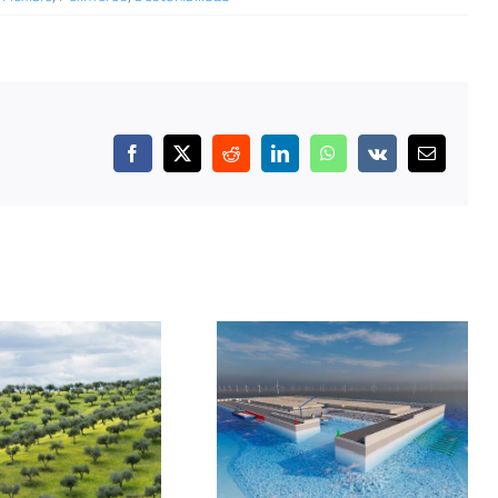
Facebook
X
Reddit
LinkedIn
WhatsApp
Vk
Correo
electrónic