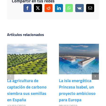
Compartir en tus redes
Facebook
X
Reddit
LinkedIn
WhatsApp
Vk
Correo
electrónic
Artículos relacionados
La agricultura de
La isla energética
captación de carbono
Princesa Isabel, un
siembra sus semillas
proyecto ambicioso
en España
para Europa
13/03/2023
08/03/2023