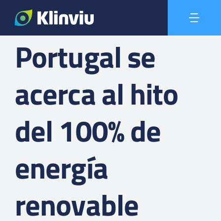
Saltar
al
Togg
contenido
Portugal se
Navi
Entrar
acerca al hito
Solicitar demo
del 100% de
Podcast
Contacto
energía
renovable